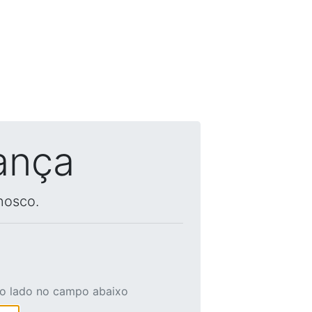
ança
nosco.
ao lado no campo abaixo