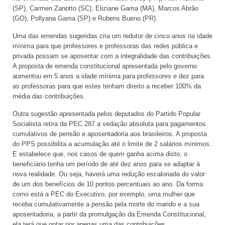
(SP), Carmen Zanotto (SC), Eliziane Gama (MA), Marcos Abrão
(GO), Pollyana Gama (SP) e Rubens Bueno (PR).
Uma das emendas sugeridas cria um redutor de cinco anos na idade
mínima para que professores e professoras das redes pública e
privada possam se aposentar com a integralidade das contribuições.
A proposta de emenda constitucional apresentada pelo governo
aumentou em 5 anos a idade mínima para professores e dez para
as professoras para que estes tenham direito a receber 100% da
média das contribuições.
Outra sugestão apresentada pelos deputados do Partido Popular
Socialista retira da PEC 287 a vedação absoluta para pagamentos
cumulativos de pensão e aposentadoria aos brasileiros. A proposta
do PPS possibilita a acumulação até o limite de 2 salários mínimos.
E estabelece que, nos casos de quem ganha acima disto, o
beneficiário tenha um período de até dez anos para se adaptar à
nova realidade. Ou seja, haverá uma redução escalonada do valor
de um dos benefícios de 10 pontos percentuais ao ano. Da forma
como está a PEC do Executivo, por exemplo, uma mulher que
receba cumulativamente a pensão pela morte do marido e a sua
aposentadoria, a partir da promulgação da Emenda Constitucional,
ela terá que optar por apenas uma das contribuições.