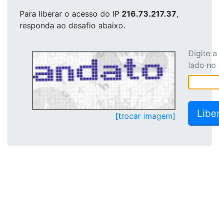
Para liberar o acesso
do IP
216.73.217.37
,
responda ao desafio abaixo.
Digite 
lado no
[trocar imagem]