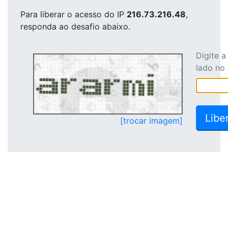
Para liberar o acesso
do IP
216.73.216.48
,
responda ao desafio abaixo.
Digite 
lado no
[trocar imagem]