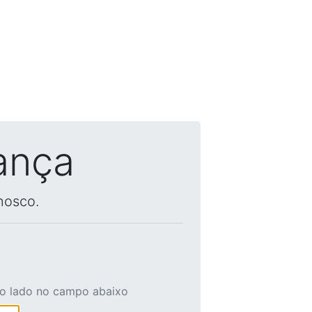
ança
nosco.
ao lado no campo abaixo