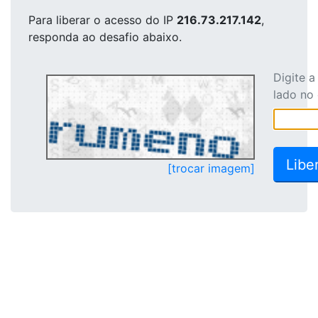
Para liberar o acesso
do IP
216.73.217.142
,
responda ao desafio abaixo.
Digite 
lado no
[trocar imagem]