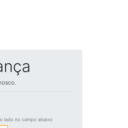
ança
nosco.
ao lado no campo abaixo