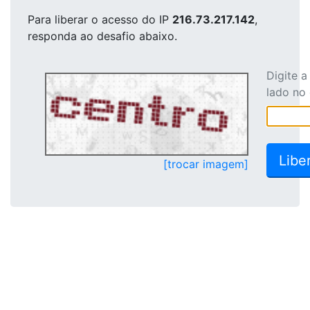
Para liberar o acesso
do IP
216.73.217.142
,
responda ao desafio abaixo.
Digite 
lado no
[trocar imagem]