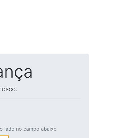
ança
nosco.
ao lado no campo abaixo