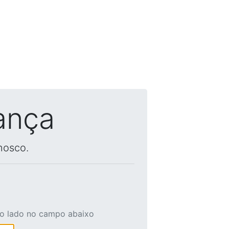
ança
nosco.
ao lado no campo abaixo