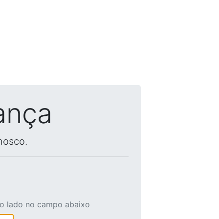
ança
nosco.
ao lado no campo abaixo