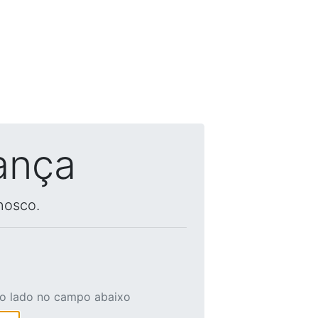
ança
nosco.
ao lado no campo abaixo