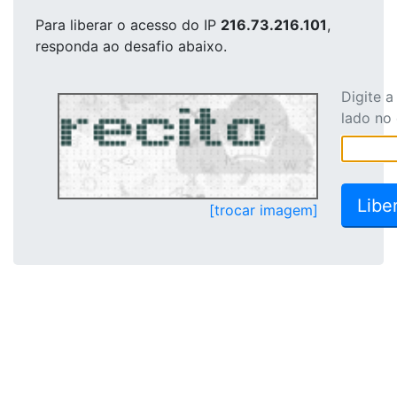
Para liberar o acesso
do IP
216.73.216.101
,
responda ao desafio abaixo.
Digite 
lado no
[trocar imagem]