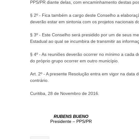
PPS/PR diante delas, com encaminhamento destas posiç
§ 2º - Fica também a cargo deste Conselho a elaboraçã
deverão estar em sintonia com os projetos nacionais do
§ 3º - Este Conselho será presidido por um de seus mem
Estadual ao qual se incumbira de transmitir as inform
§ 4º - As reuniões deverão ocorrer no mínimo a cada 
do próprio grupo ocorrer em outro município.
Art. 2º - A presente Resolução entra em vigor na data 
contrário.
Curitiba, 28 de Novembro de 2016.
RUBENS BUENO
Presidente – PPS/PR