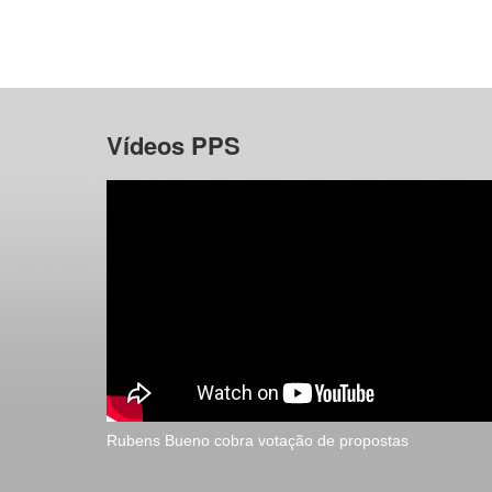
Vídeos PPS
Rubens Bueno cobra votação de propostas