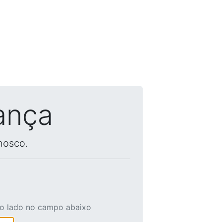
ança
nosco.
ao lado no campo abaixo