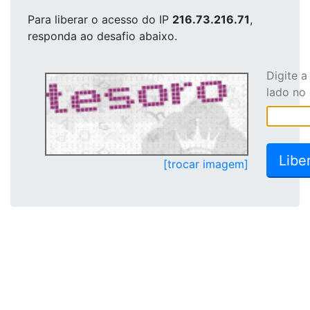
Para liberar o acesso
do IP
216.73.216.71
,
responda ao desafio abaixo.
Digite 
lado no
[trocar imagem]